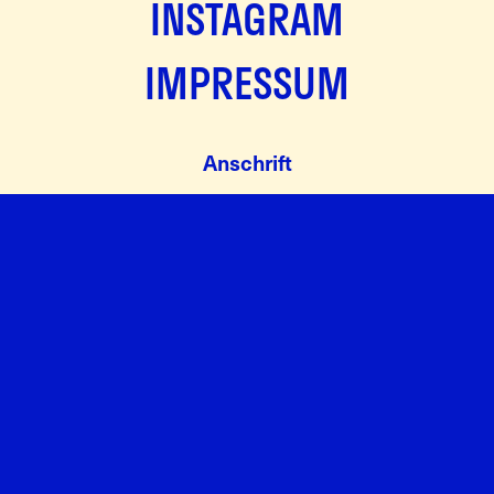
INSTAGRAM
IMPRESSUM
Anschrift
Malerei Wülser & Partner GmbH
Im Hölderli 26
8405 Winterthur
Kontakt
052 223 13 23
info@malerei-wuelser.ch